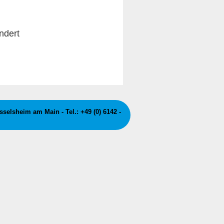
ndert
elsheim am Main - Tel.: +49 (0) 6142 -