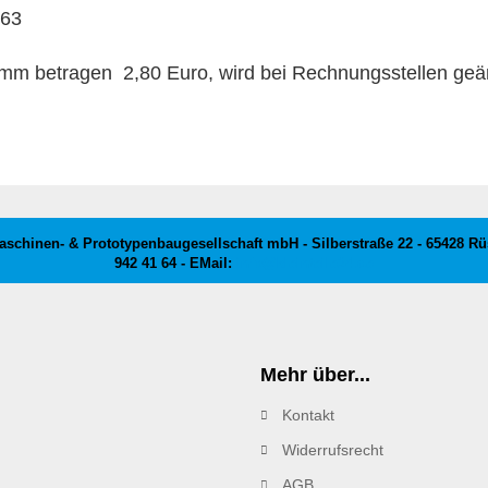
S63
 mm betragen 2,80 Euro, wird bei Rechnungsstellen geä
schinen- & Prototypenbaugesellschaft mbH - Silberstraße 22 - 65428 Rüss
942 41 64 - EMail:
info@kleinteile24.de
Mehr über...
Kontakt
Widerrufsrecht
AGB