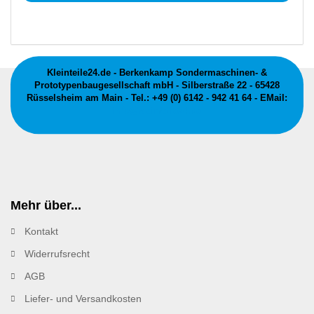
Kleinteile24.de - Berkenkamp Sondermaschinen- &
Prototypenbaugesellschaft mbH - Silberstraße 22 - 65428
Rüsselsheim am Main - Tel.: +49 (0) 6142 - 942 41 64 - EMail:
info@kleinteile24.de
Mehr über...
Kontakt
Widerrufsrecht
AGB
Liefer- und Versandkosten