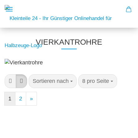
VIERKANTROHRE
Sortieren nach
8 pro Seite
1
2
»