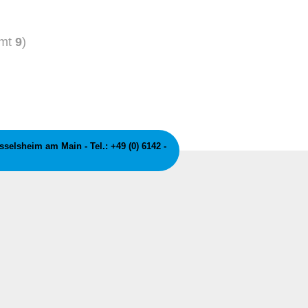
amt
9
)
elsheim am Main - Tel.: +49 (0) 6142 -