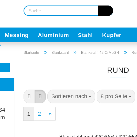
Messing
Aluminium
Stahl
Kupfer
»
»
»
Startseite
Blankstahl
Blankstahl 42 CrMoS 4
Ru
RUND
Sortieren nach
8 pro Seite
S4
1
2
»
mm
Blankstahl rund 42CrMo4 / 42CrM