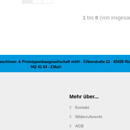
1
bis
8
(von insges
schinen- & Prototypenbaugesellschaft mbH - Silberstraße 22 - 65428 Rüss
942 41 64 - EMail:
info@kleinteile24.de
Mehr über...
Kontakt
Widerrufsrecht
AGB