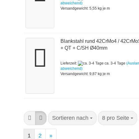
abweichend)
Versandgewicht:
5,55
kg je m
Blankstahl rund 42CrMo4 / 42CrM
+ QT + C/SH Ø40mm
Lieferzeit:
ca. 3-4 Tage
(Ausla
abweichend)
Versandgewicht:
9,87
kg je m
Sortieren nach
8 pro Seite
1
2
»