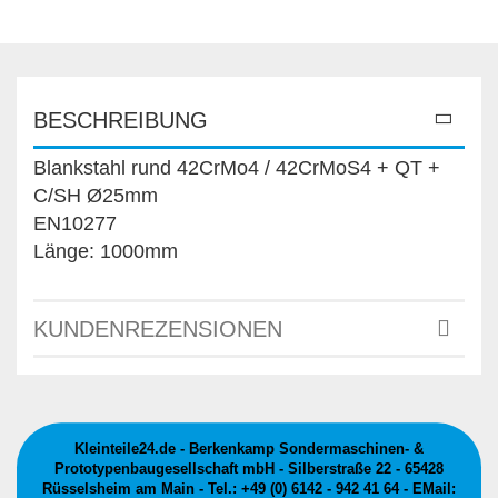
BESCHREIBUNG
Blankstahl rund 42CrMo4 / 42CrMoS4 + QT +
C/SH Ø25mm
EN10277
Länge: 1000mm
KUNDENREZENSIONEN
Kleinteile24.de - Berkenkamp Sondermaschinen- &
Prototypenbaugesellschaft mbH - Silberstraße 22 - 65428
Rüsselsheim am Main - Tel.: +49 (0) 6142 - 942 41 64 - EMail: