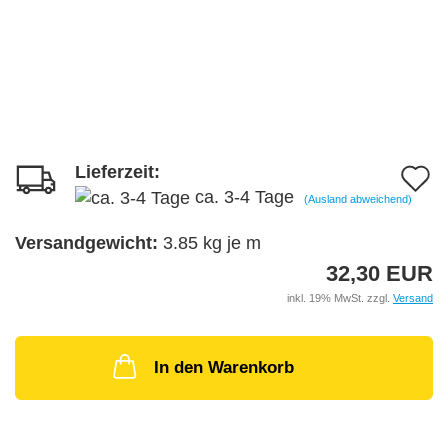
Lieferzeit:
A
ca. 3-4 Tage
(Ausland abweichend)
d
M
Versandgewicht:
3.85
kg je m
32,30 EUR
inkl. 19% MwSt. zzgl.
Versand
In den Warenkorb