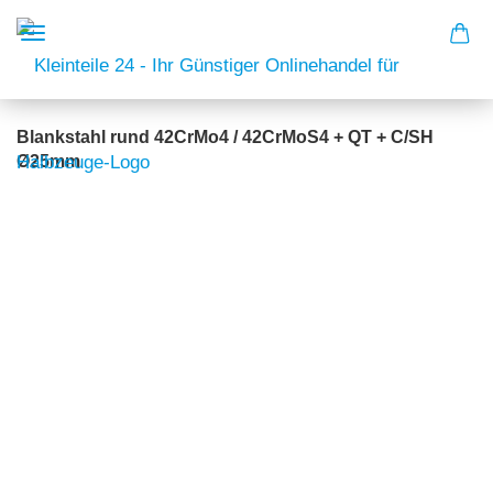
Blankstahl rund 42CrMo4 / 42CrMoS4 + QT + C/SH
Ø25mm