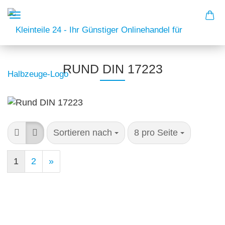
RUND DIN 17223
Sortieren nach
8 pro Seite
1
2
»