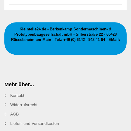
Kleinteile24.de - Berkenkamp Sondermaschinen- &
Prototypenbaugesellschaft mbH - Silberstraße 22 - 65428
Rüsselsheim am Main - Tel.: +49 (0) 6142 - 942 41 64 - EMail:
info@kleinteile24.de
Mehr über...
Kontakt
Widerrufsrecht
AGB
Liefer- und Versandkosten