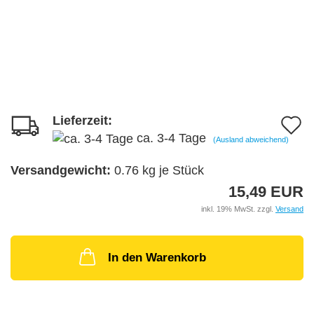
Lieferzeit:
A
ca. 3-4 Tage
(Ausland abweichend)
d
M
Versandgewicht:
0.76
kg je Stück
15,49 EUR
inkl. 19% MwSt. zzgl.
Versand
In den Warenkorb