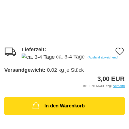
Lieferzeit:
A
ca. 3-4 Tage
(Ausland abweichend)
d
M
Versandgewicht:
0.02
kg je Stück
3,00 EUR
inkl. 19% MwSt. zzgl.
Versand
In den Warenkorb