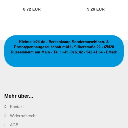
8,72 EUR
9,26 EUR
Kleinteile24.de - Berkenkamp Sondermaschinen- &
Prototypenbaugesellschaft mbH - Silberstraße 22 - 65428
Rüsselsheim am Main - Tel.: +49 (0) 6142 - 942 41 64 - EMail:
info@kleinteile24.de
Mehr über...
Kontakt
Widerrufsrecht
AGB