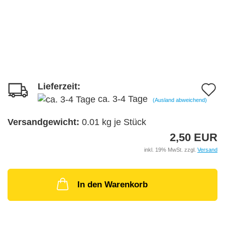
Lieferzeit:
A
ca. 3-4 Tage
(Ausland abweichend)
d
M
Versandgewicht:
0.01
kg je Stück
2,50 EUR
inkl. 19% MwSt. zzgl.
Versand
In den Warenkorb