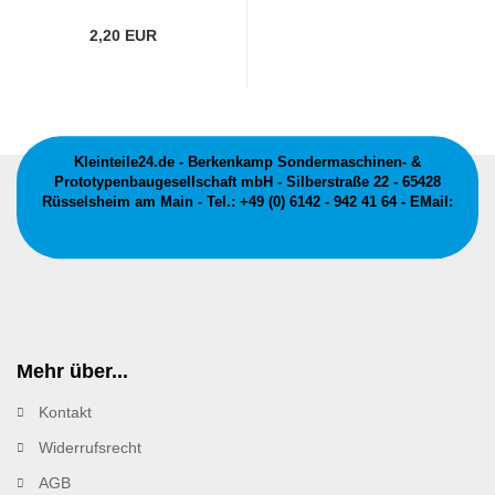
2,20 EUR
Kleinteile24.de - Berkenkamp Sondermaschinen- &
Prototypenbaugesellschaft mbH - Silberstraße 22 - 65428
Rüsselsheim am Main - Tel.: +49 (0) 6142 - 942 41 64 - EMail:
info@kleinteile24.de
Mehr über...
Kontakt
Widerrufsrecht
AGB